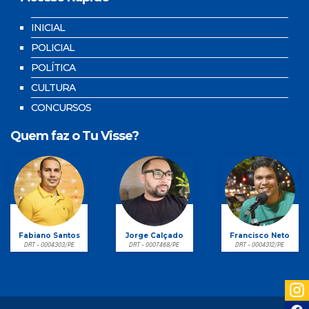
INICIAL
POLICIAL
POLÍTICA
CULTURA
CONCURSOS
Quem faz o Tu Visse?
Fabiano Santos
Jorge Calçado
Francisco Neto
DRT - 0004303/PE
DRT - 0007468/PE
DRT - 0004312/PE