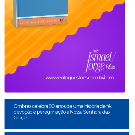
Cimbres celebra 90 anos de uma história de fé,
devoção e peregrinação a Nossa Senhora das
Graças