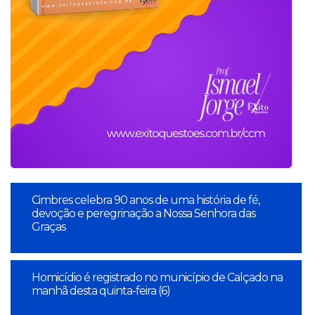
Cimbres celebra 90 anos de uma história de fé,
devoção e peregrinação a Nossa Senhora das
Graças
Homicídio é registrado no município de Calçado na
manhã desta quinta-feira (6)