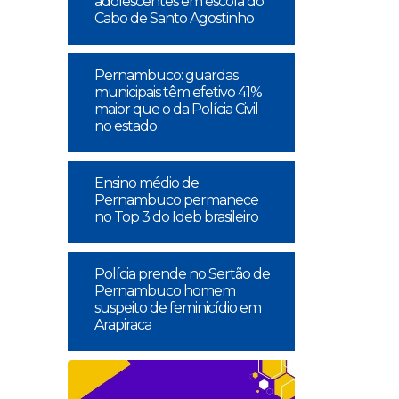
adolescentes em escola do
Cabo de Santo Agostinho
Pernambuco: guardas
municipais têm efetivo 41%
maior que o da Polícia Civil
no estado
Ensino médio de
Pernambuco permanece
no Top 3 do Ideb brasileiro
Polícia prende no Sertão de
Pernambuco homem
suspeito de feminicídio em
Arapiraca