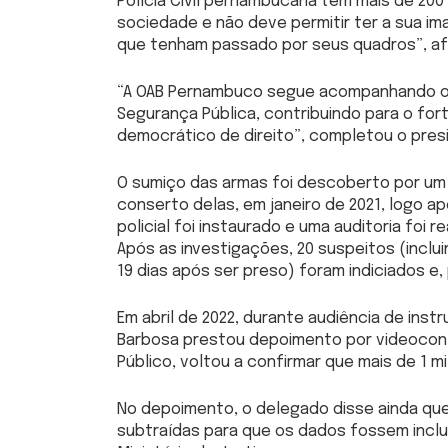
Polícia Civil pernambucana tem mais de 20
sociedade e não deve permitir ter a sua i
que tenham passado por seus quadros”, afir
“A OAB Pernambuco segue acompanhando o 
Segurança Pública, contribuindo para o fo
democrático de direito”, completou o pres
O sumiço das armas foi descoberto por um
conserto delas, em janeiro de 2021, logo apó
policial foi instaurado e uma auditoria foi 
Após as investigações, 20 suspeitos (inclui
19 dias após ser preso) foram indiciados e,
Em abril de 2022, durante audiência de ins
Barbosa prestou depoimento por videoconf
Público, voltou a confirmar que mais de 1 m
No depoimento, o delegado disse ainda que 
subtraídas para que os dados fossem inclu