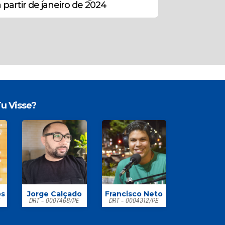
a partir de janeiro de 2024
u Visse?
os
Jorge Calçado
Francisco Neto
E
DRT - 0007468/PE
DRT - 0004312/PE