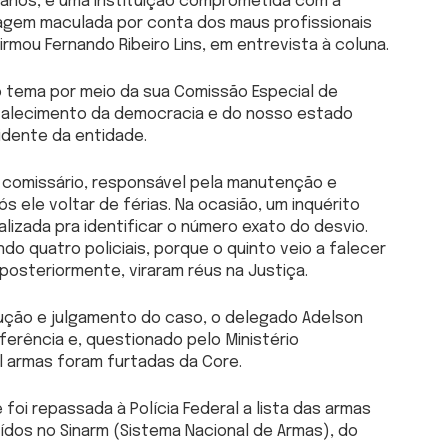
0 anos, é uma instituição comprometida com a
magem maculada por conta dos maus profissionais
mou Fernando Ribeiro Lins, em entrevista à coluna.
tema por meio da sua Comissão Especial de
rtalecimento da democracia e do nosso estado
idente da entidade.
 comissário, responsável pela manutenção e
s ele voltar de férias. Na ocasião, um inquérito
realizada pra identificar o número exato do desvio.
ndo quatro policiais, porque o quinto veio a falecer
 posteriormente, viraram réus na Justiça.
trução e julgamento do caso, o delegado Adelson
erência e, questionado pelo Ministério
il armas foram furtadas da Core.
foi repassada à Polícia Federal a lista das armas
ídos no Sinarm (Sistema Nacional de Armas), do