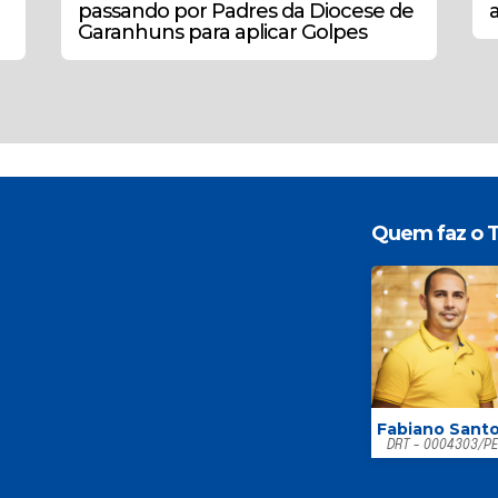
passando por Padres da Diocese de
Garanhuns para aplicar Golpes
Quem faz o T
Fabiano Sant
DRT - 0004303/P