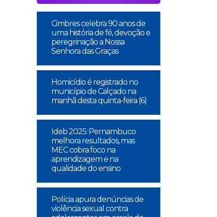
Cimbres celebra 90 anos de
uma história de fé, devoção e
peregrinação a Nossa
Senhora das Graças
Homicídio é registrado no
município de Calçado na
manhã desta quinta-feira (6)
Ideb 2025: Pernambuco
melhora resultados, mas
MEC cobra foco na
aprendizagem e na
qualidade do ensino
Polícia apura denúncias de
violência sexual contra