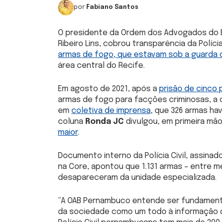
por
Fabiano Santos
O presidente da Ordem dos Advogados do B
Ribeiro Lins, cobrou transparência da Políci
armas de fogo, que estavam sob a guarda 
área central do Recife.
Em agosto de 2021, após a
prisão de cinco p
armas de fogo para facções criminosas, a c
em
coletiva de imprensa
, que 326 armas ha
coluna
Ronda
JC
divulgou, em primeira mã
maior
.
Documento interno da Polícia Civil, assina
na Core, apontou que 1.131 armas – entre m
desapareceram da unidade especializada.
“A OAB Pernambuco entende ser fundamenta
da sociedade como um todo à informação das 