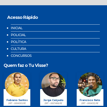
Acesso Rápido
INICIAL
POLICIAL
POLÍTICA
CULTURA
CONCURSOS
Quem faz o Tu Visse?
Fabiano Santos
Jorge Calçado
Francisco Neto
DRT - 0004303/PE
DRT - 0007468/PE
DRT - 0004312/PE