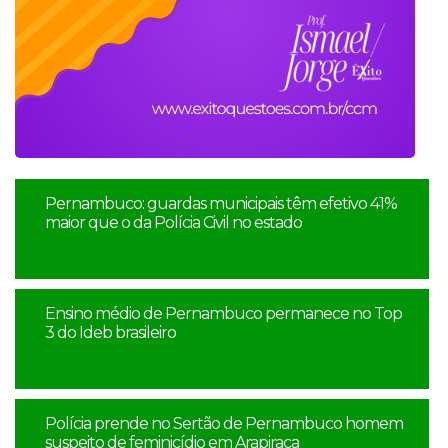
Pernambuco: guardas municipais têm efetivo 41%
maior que o da Polícia Civil no estado
Ensino médio de Pernambuco permanece no Top
3 do Ideb brasileiro
Polícia prende no Sertão de Pernambuco homem
suspeito de feminicídio em Arapiraca