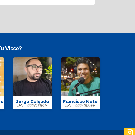
u Visse?
os
Jorge Calçado
Francisco Neto
E
DRT - 0007468/PE
DRT - 0004312/PE