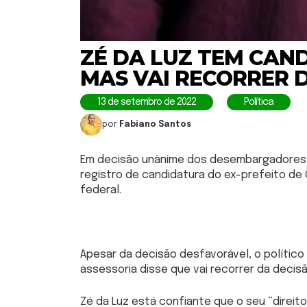
ZÉ DA LUZ TEM CAN
MAS VAI RECORRER 
13 de setembro de 2022
Política
por
Fabiano Santos
Em decisão unânime dos desembargadores, o 
registro de candidatura do ex-prefeito de
federal.
Apesar da decisão desfavorável, o político
assessoria disse que vai recorrer da decisã
Zé da Luz está confiante que o seu “direit