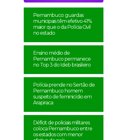
Pernambuco: guardas
municipais têm efetivo 41%
maior que o da Polícia Civil
no estado
Ensino médio de
Pernambuco permanece
no Top 3 do Ideb brasileiro
Polícia prende no Sertão de
Pernambuco homem
suspeito de feminicídio em
Arapiraca
Déficit de policiais militares
coloca Pernambuco entre
os estados com menor