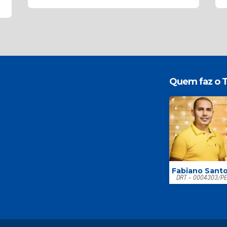
Quem faz o T
Fabiano Sant
DRT - 0004303/P