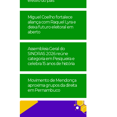
efetivo do país
Miguel Coelho fortalece
aliança com Raquel Lyra e
deixa futuro eleitoral em
aberto
Assembleia Geral do
SINDRAS 2026 reúne
categoria em Pesqueira e
celebra 15 anos de história
Movimento de Mendonça
aproxima grupos da direita
em Pernambuco