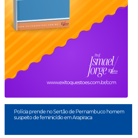
Polícia prende no Sertão de Pernambuco homem
suspeito de feminicídio em Arapiraca