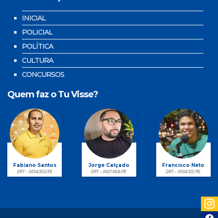
INICIAL
POLICIAL
POLÍTICA
CULTURA
CONCURSOS
Quem faz o Tu Visse?
Fabiano Santos
Jorge Calçado
Francisco Neto
DRT - 0004303/PE
DRT - 0007468/PE
DRT - 0004312/PE