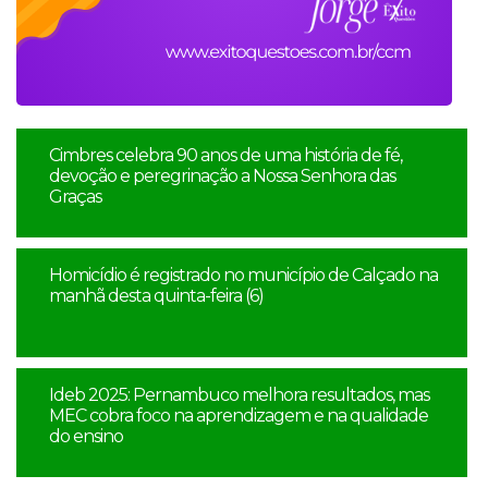
Cimbres celebra 90 anos de uma história de fé,
devoção e peregrinação a Nossa Senhora das
Graças
Homicídio é registrado no município de Calçado na
manhã desta quinta-feira (6)
Ideb 2025: Pernambuco melhora resultados, mas
MEC cobra foco na aprendizagem e na qualidade
do ensino