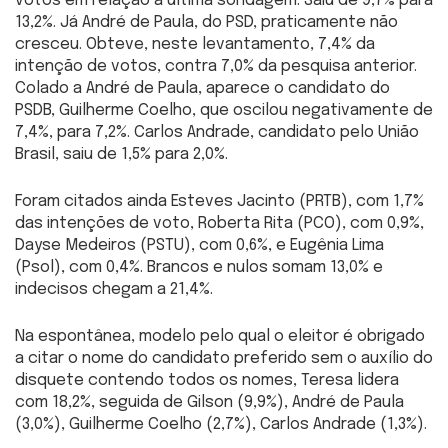
votos em relação à última sondagem. Saiu de 9,7% para
13,2%. Já André de Paula, do PSD, praticamente não
cresceu. Obteve, neste levantamento, 7,4% da
intenção de votos, contra 7,0% da pesquisa anterior.
Colado a André de Paula, aparece o candidato do
PSDB, Guilherme Coelho, que oscilou negativamente de
7,4%, para 7,2%. Carlos Andrade, candidato pelo União
Brasil, saiu de 1,5% para 2,0%.
Foram citados ainda Esteves Jacinto (PRTB), com 1,7%
das intenções de voto, Roberta Rita (PCO), com 0,9%,
Dayse Medeiros (PSTU), com 0,6%, e Eugênia Lima
(Psol), com 0,4%. Brancos e nulos somam 13,0% e
indecisos chegam a 21,4%.
Na espontânea, modelo pelo qual o eleitor é obrigado
a citar o nome do candidato preferido sem o auxílio do
disquete contendo todos os nomes, Teresa lidera
com 18,2%, seguida de Gilson (9,9%), André de Paula
(3,0%), Guilherme Coelho (2,7%), Carlos Andrade (1,3%).