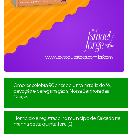
Cimbres celebra 90 anos de uma história de fé,
devoção e peregrinação a Nossa Senhora das
Graças
Homicídio é registrado no município de Calçado na
manhã desta quinta-feira (6)