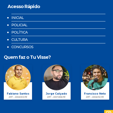
Acesso Rápido
INICIAL
POLICIAL
POLÍTICA
CULTURA
CONCURSOS
Quem faz o Tu Visse?
Fabiano Santos
Jorge Calçado
Francisco Neto
DRT - 0004303/PE
DRT - 0007468/PE
DRT - 0004312/PE