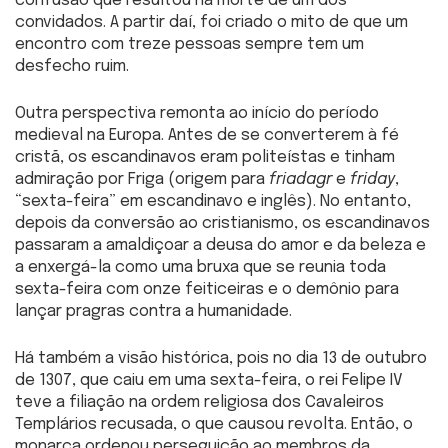
confusão que resultou na morte de um dos
convidados. A partir daí, foi criado o mito de que um
encontro com treze pessoas sempre tem um
desfecho ruim.
Outra perspectiva remonta ao início do período
medieval na Europa. Antes de se converterem à fé
cristã, os escandinavos eram politeístas e tinham
admiração por Friga (origem para
friadagr
e
friday
,
“sexta-feira” em escandinavo e inglês). No entanto,
depois da conversão ao cristianismo, os escandinavos
passaram a amaldiçoar a deusa do amor e da beleza e
a enxergá-la como uma bruxa que se reunia toda
sexta-feira com onze feiticeiras e o demônio para
lançar pragras contra a humanidade.
Há também a visão histórica, pois no dia 13 de outubro
de 1307, que caiu em uma sexta-feira, o rei Felipe IV
teve a filiação na ordem religiosa dos Cavaleiros
Templários recusada, o que causou revolta. Então, o
monarca ordenou perseguição ao membros da