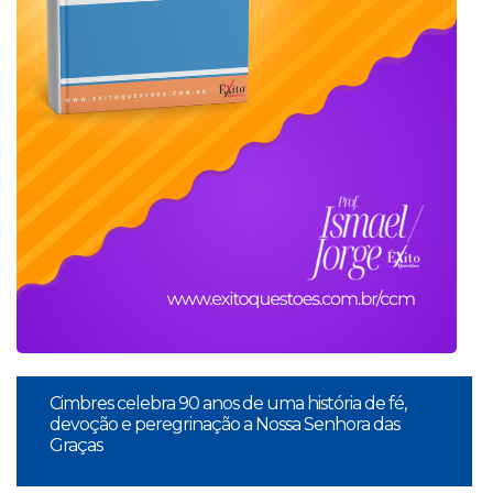
Cimbres celebra 90 anos de uma história de fé,
devoção e peregrinação a Nossa Senhora das
Graças