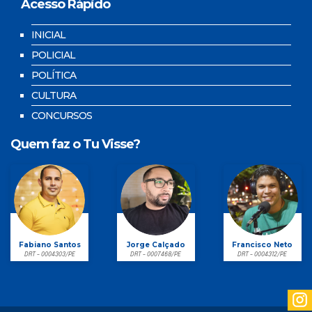
Acesso Rápido
INICIAL
POLICIAL
POLÍTICA
CULTURA
CONCURSOS
Quem faz o Tu Visse?
Fabiano Santos
Jorge Calçado
Francisco Neto
DRT - 0004303/PE
DRT - 0007468/PE
DRT - 0004312/PE