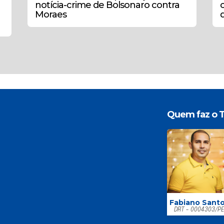
notícia-crime de Bolsonaro contra
Moraes
d
Quem faz o T
Fabiano Sant
DRT - 0004303/P