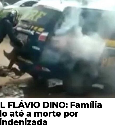
 FLÁVIO DINO: Família
do até a morte por
 indenizada