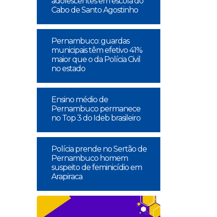
adolescentes em escola do
Cabo de Santo Agostinho
Pernambuco: guardas
municipais têm efetivo 41%
maior que o da Polícia Civil
no estado
Ensino médio de
Pernambuco permanece
no Top 3 do Ideb brasileiro
Polícia prende no Sertão de
Pernambuco homem
suspeito de feminicídio em
Arapiraca