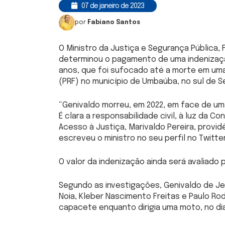
07 de janeiro de 2023
por
Fabiano Santos
O Ministro da Justiça e Segurança Pública, F
determinou o pagamento de uma indenização
anos, que foi sufocado até a morte em uma 
(PRF) no município de Umbaúba, no sul de S
“Genivaldo morreu, em 2022, em face de uma
É clara a responsabilidade civil, à luz da C
Acesso à Justiça, Marivaldo Pereira, provid
escreveu o ministro no seu perfil no Twitter
O valor da indenização ainda será avaliado pe
Segundo as investigações, Genivaldo de Je
Noia, Kleber Nascimento Freitas e Paulo R
capacete enquanto dirigia uma moto, no dia