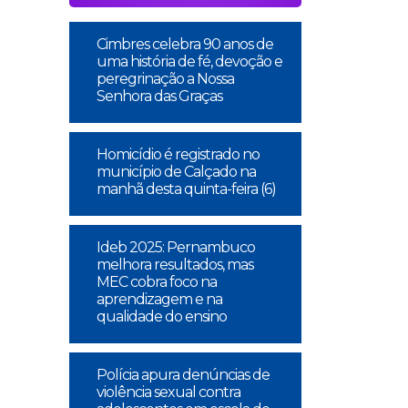
Cimbres celebra 90 anos de
uma história de fé, devoção e
peregrinação a Nossa
Senhora das Graças
Homicídio é registrado no
município de Calçado na
manhã desta quinta-feira (6)
Ideb 2025: Pernambuco
melhora resultados, mas
MEC cobra foco na
aprendizagem e na
qualidade do ensino
Polícia apura denúncias de
violência sexual contra