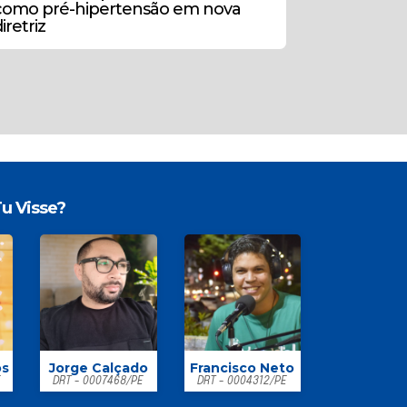
como pré-hipertensão em nova
iretriz
u Visse?
os
Jorge Calçado
Francisco Neto
E
DRT - 0007468/PE
DRT - 0004312/PE