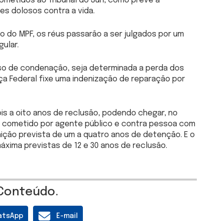
bmetidos ao Tribunal do Júri, como prevê a
es dolosos contra a vida.
 do MPF, os réus passarão a ser julgados por um
gular.
so de condenação, seja determinada a perda dos
ça Federal fixe uma indenização de reparação por
is a oito anos de reclusão, podendo chegar, no
do cometido por agente público e contra pessoa com
nição prevista de um a quatro anos de detenção. E o
áxima previstas de 12 e 30 anos de reclusão.
Conteúdo.
atsApp
E-mail