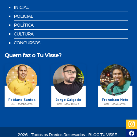
INICIAL
POLICIAL
POLÍTICA
CULTURA
CONCURSOS
Quem faz o Tu Visse?
Fabiano Santos
Jorge Calçado
Francisco Neto
DRT - 0004303/PE
DRT - 0007468/PE
DRT - 0004312/PE
2026 - Todos os Direitos Reservados - BLOG TU VISSE -