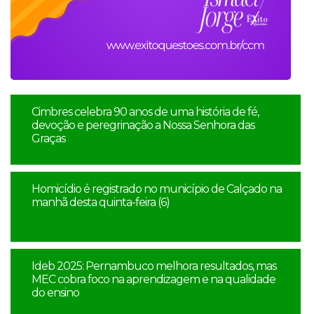
Cimbres celebra 90 anos de uma história de fé,
devoção e peregrinação a Nossa Senhora das
Graças
Homicídio é registrado no município de Calçado na
manhã desta quinta-feira (6)
Ideb 2025: Pernambuco melhora resultados, mas
MEC cobra foco na aprendizagem e na qualidade
do ensino