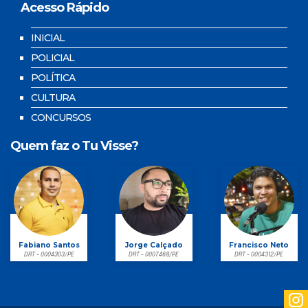
Acesso Rápido
INICIAL
POLICIAL
POLÍTICA
CULTURA
CONCURSOS
Quem faz o Tu Visse?
Fabiano Santos
Jorge Calçado
Francisco Neto
DRT - 0004303/PE
DRT - 0007468/PE
DRT - 0004312/PE