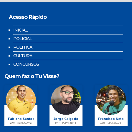
Acesso Rápido
INICIAL
POLICIAL
POLÍTICA
CULTURA
CONCURSOS
Quem faz o Tu Visse?
Fabiano Santos
Jorge Calçado
Francisco Neto
DRT - 0004303/PE
DRT - 0007468/PE
DRT - 0004312/PE