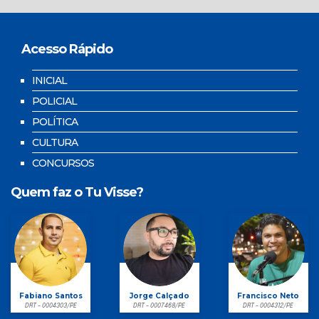
Acesso Rápido
INICIAL
POLICIAL
POLÍTICA
CULTURA
CONCURSOS
Quem faz o Tu Visse?
Fabiano Santos
Jorge Calçado
Francisco Neto
DRT - 0004303/PE
DRT - 0007468/PE
DRT - 0004312/PE