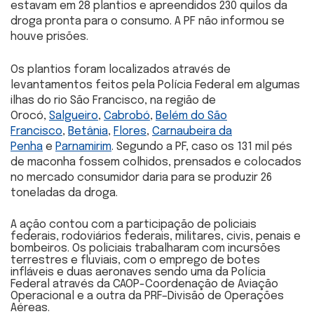
estavam em 28 plantios e apreendidos 230 quilos da
droga pronta para o consumo.
A PF não informou se
houve prisões.
Os plantios foram localizados através de
levantamentos feitos pela Polícia Federal em algumas
ilhas do rio São Francisco, na região de
Orocó,
Salgueiro
,
Cabrobó
,
Belém do São
Francisco
,
Betânia
,
Flores
,
Carnaubeira da
Penha
e
Parnamirim
. Segundo a PF, caso os 131 mil pés
de maconha fossem colhidos, prensados e colocados
no mercado consumidor daria para se produzir 26
toneladas da droga.
A ação contou com a participação de policiais
federais, rodoviários federais, militares, civis, penais e
bombeiros. Os policiais trabalharam com incursões
terrestres e fluviais, com o emprego de botes
infláveis e duas aeronaves sendo uma da Polícia
Federal através da CAOP-Coordenação de Aviação
Operacional e a outra da PRF–Divisão de Operações
Aéreas.