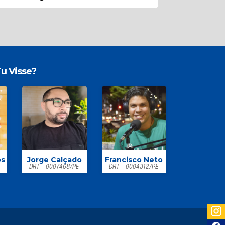
u Visse?
os
Jorge Calçado
Francisco Neto
E
DRT - 0007468/PE
DRT - 0004312/PE