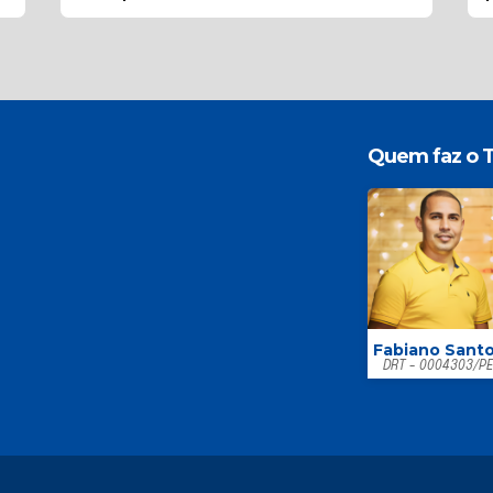
Quem faz o T
Fabiano Sant
DRT - 0004303/P