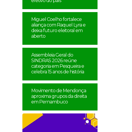
efetivo do país
Miguel Coelho fortalece
aliança com Raquel Lyra e
deixa futuro eleitoral em
aberto
Assembleia Geral do
SINDRAS 2026 reúne
categoria em Pesqueira e
celebra 15 anos de história
Movimento de Mendonça
aproxima grupos da direita
em Pernambuco