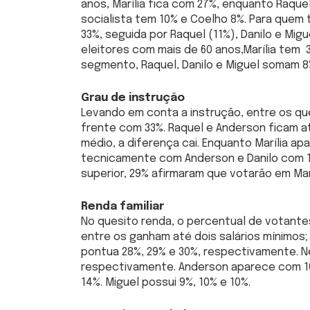
anos, Marília fica com 27%, enquanto Raque
socialista tem 10% e Coelho 8%. Para quem t
33%, seguida por Raquel (11%), Danilo e Mig
eleitores com mais de 60 anos,Marília tem 
segmento, Raquel, Danilo e Miguel somam 8
Grau de instrução
Levando em conta a instrução, entre os qu
frente com 33%. Raquel e Anderson ficam a
médio, a diferença cai. Enquanto Marília a
tecnicamente com Anderson e Danilo com 1
superior, 29% afirmaram que votarão em Marí
Renda familiar
No quesito renda, o percentual de votante
entre os ganham até dois salários mínimos; d
pontua 28%, 29% e 30%, respectivamente. Ne
respectivamente. Anderson aparece com 10%
14%. Miguel possui 9%, 10% e 10%.