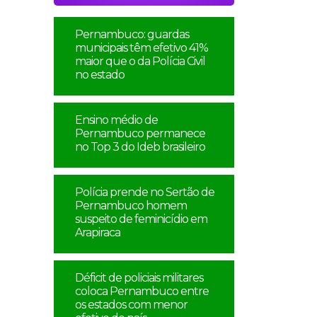
Pernambuco: guardas
municipais têm efetivo 41%
maior que o da Polícia Civil
no estado
Ensino médio de
Pernambuco permanece
no Top 3 do Ideb brasileiro
Polícia prende no Sertão de
Pernambuco homem
suspeito de feminicídio em
Arapiraca
Déficit de policiais militares
coloca Pernambuco entre
os estados com menor