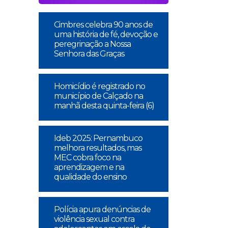
Cimbres celebra 90 anos de
uma história de fé, devoção e
peregrinação a Nossa
Senhora das Graças
Homicídio é registrado no
município de Calçado na
manhã desta quinta-feira (6)
Ideb 2025: Pernambuco
melhora resultados, mas
MEC cobra foco na
aprendizagem e na
qualidade do ensino
Polícia apura denúncias de
violência sexual contra