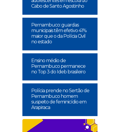
adolescentes em escola do
Cabo de Santo Agostinho
Pernambuco: guardas
municipais têm efetivo 41%
maior que o da Polícia Civil
no estado
Ensino médio de
Pernambuco permanece
no Top 3 do Ideb brasileiro
Polícia prende no Sertão de
Pernambuco homem
suspeito de feminicídio em
Arapiraca