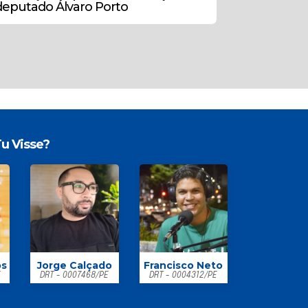
deputado Álvaro Porto
u Visse?
os
Jorge Calçado
Francisco Neto
E
DRT - 0007468/PE
DRT - 0004312/PE