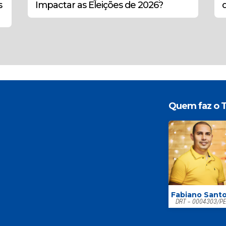
s
Impactar as Eleições de 2026?
Quem faz o T
Fabiano Sant
DRT - 0004303/P