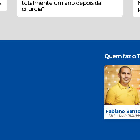
%
totalmente um ano depois da
cirurgia”
Quem faz o T
Fabiano Sant
DRT - 0004303/P