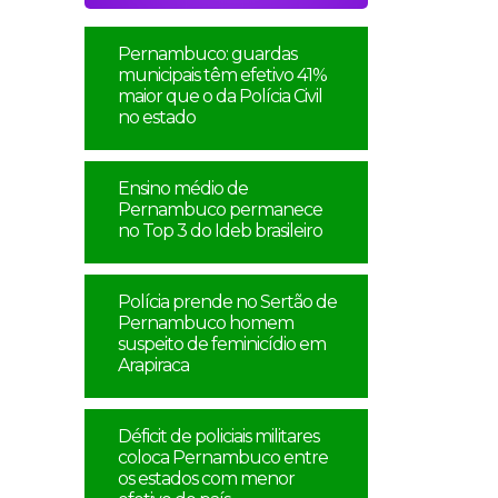
Pernambuco: guardas
municipais têm efetivo 41%
maior que o da Polícia Civil
no estado
Ensino médio de
Pernambuco permanece
no Top 3 do Ideb brasileiro
Polícia prende no Sertão de
Pernambuco homem
suspeito de feminicídio em
Arapiraca
Déficit de policiais militares
coloca Pernambuco entre
os estados com menor