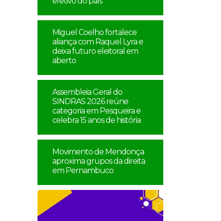
efetivo do país
Miguel Coelho fortalece
aliança com Raquel Lyra e
deixa futuro eleitoral em
aberto
Assembleia Geral do
SINDRAS 2026 reúne
categoria em Pesqueira e
celebra 15 anos de história
Movimento de Mendonça
aproxima grupos da direita
em Pernambuco