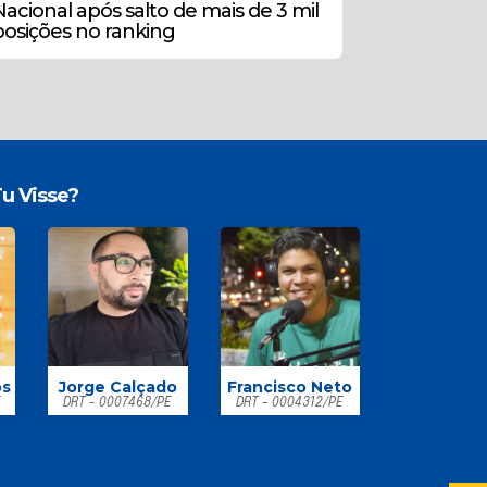
Nacional após salto de mais de 3 mil
posições no ranking
u Visse?
os
Jorge Calçado
Francisco Neto
E
DRT - 0007468/PE
DRT - 0004312/PE