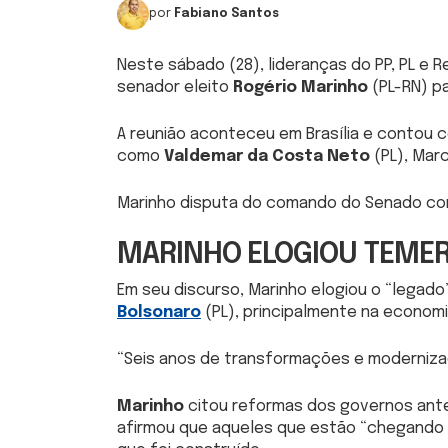
por
Fabiano Santos
Neste sábado (28), lideranças do PP, PL e R
senador eleito
Rogério Marinho
(PL-RN) p
A reunião aconteceu em Brasília e contou 
como
Valdemar da Costa Neto
(PL), Marc
Marinho disputa do comando do Senado con
MARINHO ELOGIOU TEMER
Em seu discurso, Marinho elogiou o “legad
Bolsonaro
(PL), principalmente na economi
“Seis anos de transformações e modernizaç
Marinho
citou reformas dos governos anter
afirmou que aqueles que estão “chegando 