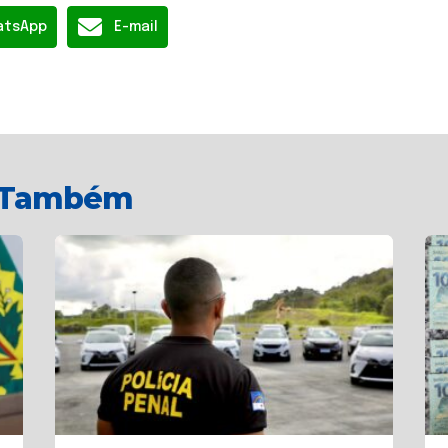
atsApp
E-mail
r Também