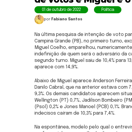
01 de outubro de 2022
Política
por
Fabiano Santos
Na última pesquisa de intenção de voto pa
Campina Grande (PB), no primeiro turno, exc
Miguel Coelho, emparelhou, numericamente,
indefinição de quem será o adversário da ca
segundo turno. Miguel saiu de 10,4% para 1
aparece com 14,9%.
Abaixo de Miguel aparece Anderson Ferreira
Danilo Cabral, que na anterior estava com 
9,3%. Os demais candidatos aparecem situa
Wellington (PT) 0,7%, Jadilson Bombeiro (PM
(Psol) 0,2% e Jones Manoel (PCB) 0,1%. Bra
indecisos caíram de 10,3% para 7,4%.
Na espontânea, modelo pelo qual o entrevi