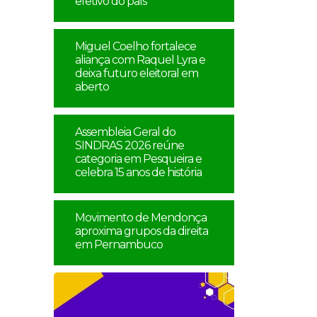
efetivo do país
Miguel Coelho fortalece
aliança com Raquel Lyra e
deixa futuro eleitoral em
aberto
Assembleia Geral do
SINDRAS 2026 reúne
categoria em Pesqueira e
celebra 15 anos de história
Movimento de Mendonça
aproxima grupos da direita
em Pernambuco