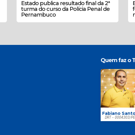
Estado publica resultado final da 2ª
turma do curso da Polícia Penal de
Pernambuco
Quem faz o T
Fabiano Sant
DRT - 0004303/P