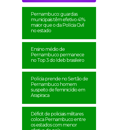
Pernambuco: guardas
municipais têm efetivo 41%
maior que o da Polícia Civil
no estado
Ensino médio de
Pernambuco permanece
no Top 3 do Ideb brasileiro
Polícia prende no Sertão de
Pernambuco homem
suspeito de feminicídio em
Arapiraca
Déficit de policiais militares
coloca Pernambuco entre
os estados com menor