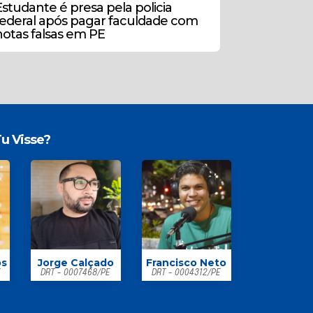
Estudante é presa pela policia
federal após pagar faculdade com
notas falsas em PE
u Visse?
os
Jorge Calçado
Francisco Neto
E
DRT - 0007468/PE
DRT - 0004312/PE