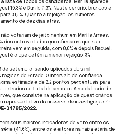
 a lista de todos os candidatos, Marília aparece
guel 10,3% e Danilo 7,3%. Neste cenário, brancos e
para 31,5%. Quanto à rejeição, os números
amento de dez dias atrás.
 não votariam de jeito nenhum em Marília Arraes,
% dos entrevistados que afirmaram que não
rreira vem em seguida, com 8,8% e depois Raquel,
uel é o que detém a menor rejeição: 3%.
28 de setembro, sendo aplicados dois mil
 regiões do Estado. O intervalo de confiança
xima estimada é de 2,2 pontos percentuais para
ncontrados no total da amostra. A modalidade de
rvey, que consiste na aplicação de questionários
 representativa do universo de investigação. O
PE-04785/2022.
a tem seus maiores indicadores de voto entre os
série (41,6%), entre os eleitores na faixa etária de