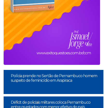
Polícia prende no Sertão de Pernambuco homem
suspeito de feminicídio em Arapiraca
Déficit de policiais militares coloca Pernambuco
entre os estados com menor efetivo do país