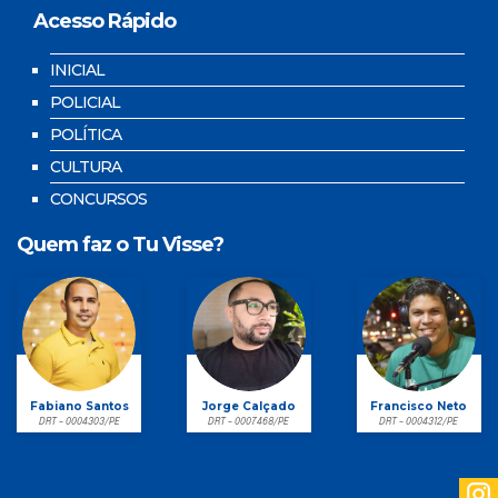
Acesso Rápido
INICIAL
POLICIAL
POLÍTICA
CULTURA
CONCURSOS
Quem faz o Tu Visse?
Fabiano Santos
Jorge Calçado
Francisco Neto
DRT - 0004303/PE
DRT - 0007468/PE
DRT - 0004312/PE