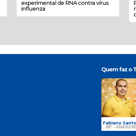
experimental de RNA contra vírus
influenza
Quem faz o T
Fabiano Sant
DRT - 0004303/P