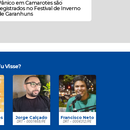
Pânico em Camarotes são
registrados no Festival de Inverno
de Garanhuns
u Visse?
os
Jorge Calçado
Francisco Neto
E
DRT - 0007468/PE
DRT - 0004312/PE