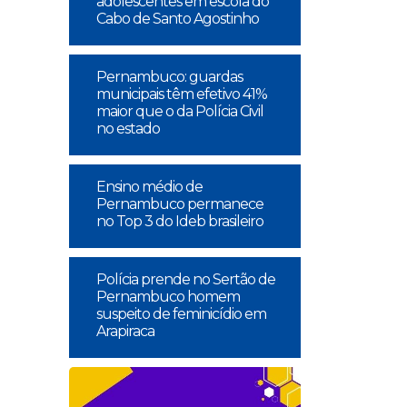
adolescentes em escola do
Cabo de Santo Agostinho
Pernambuco: guardas
municipais têm efetivo 41%
maior que o da Polícia Civil
no estado
Ensino médio de
Pernambuco permanece
no Top 3 do Ideb brasileiro
Polícia prende no Sertão de
Pernambuco homem
suspeito de feminicídio em
Arapiraca