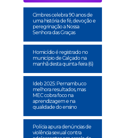
Cimbres celebra 90 anos de
uma história de fé, devoção e
peregrinação a Nossa
Senhora das Graças
Homicídio é registrado no
município de Calçado na
manhã desta quinta-feira (6)
Ideb 2025: Pernambuco
melhora resultados, mas
MEC cobra foco na
aprendizagem e na
qualidade do ensino
Polícia apura denúncias de
violência sexual contra