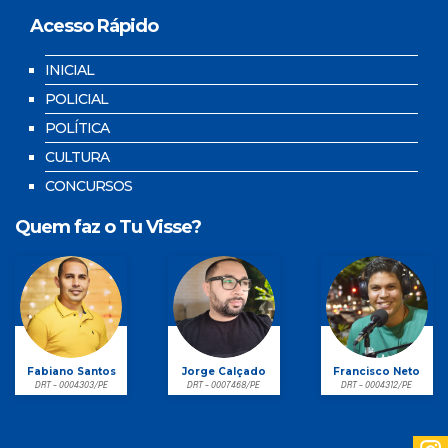
Acesso Rápido
INICIAL
POLICIAL
POLÍTICA
CULTURA
CONCURSOS
Quem faz o Tu Visse?
Fabiano Santos
Jorge Calçado
Francisco Neto
DRT - 0004303/PE
DRT - 0007468/PE
DRT - 0004312/PE