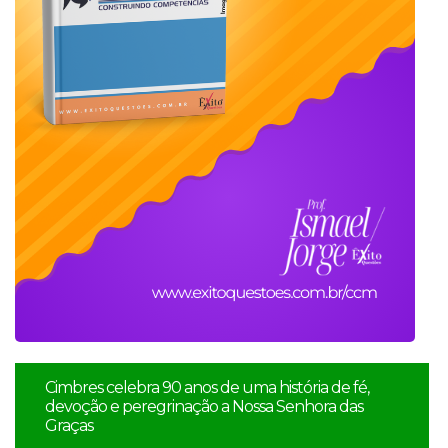
Cimbres celebra 90 anos de uma história de fé,
devoção e peregrinação a Nossa Senhora das
Graças