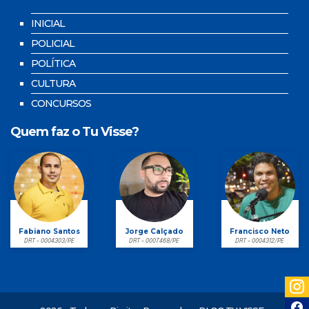
INICIAL
POLICIAL
POLÍTICA
CULTURA
CONCURSOS
Quem faz o Tu Visse?
Fabiano Santos
Jorge Calçado
Francisco Neto
DRT - 0004303/PE
DRT - 0007468/PE
DRT - 0004312/PE