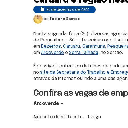
26 de dezembro de 2022
por
Fabiano Santos
Nesta segunda-feira (26), diversas agênci
de Pernambuco. São oferecidas oportunid
em
Bezerros
,
Caruaru
,
Garanhuns
,
Pesqueir
em
Arcoverde
e
Serra Talhada
, no Sertão.
É possível conferir os detalhes de cada u
no
site da Secretaria do Trabalho e Empr
através da internet ou indo a uma das agê
Confira as vagas de emp
Arcoverde –
Ajudante de motorista – 1 vaga