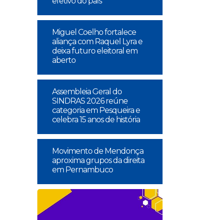
efetivo do país
Miguel Coelho fortalece
aliança com Raquel Lyra e
deixa futuro eleitoral em
aberto
Assembleia Geral do
SINDRAS 2026 reúne
categoria em Pesqueira e
celebra 15 anos de história
Movimento de Mendonça
aproxima grupos da direita
em Pernambuco