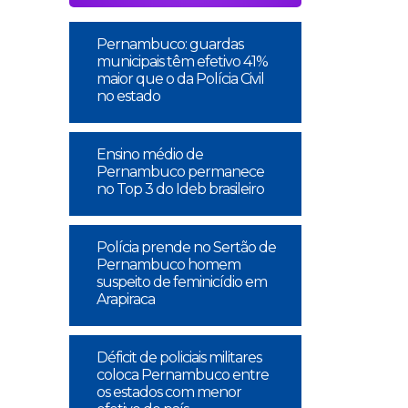
Pernambuco: guardas
municipais têm efetivo 41%
maior que o da Polícia Civil
no estado
Ensino médio de
Pernambuco permanece
no Top 3 do Ideb brasileiro
Polícia prende no Sertão de
Pernambuco homem
suspeito de feminicídio em
Arapiraca
Déficit de policiais militares
coloca Pernambuco entre
os estados com menor