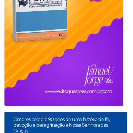
Cimbres celebra 90 anos de uma história de fé,
devoção e peregrinação a Nossa Senhora das
Graças