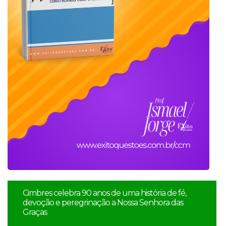
Cimbres celebra 90 anos de uma história de fé,
devoção e peregrinação a Nossa Senhora das
Graças