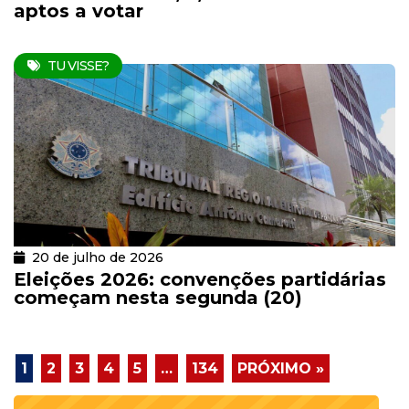
aptos a votar
TU VISSE?
20 de julho de 2026
Eleições 2026: convenções partidárias
começam nesta segunda (20)
1
2
3
4
5
…
134
PRÓXIMO »