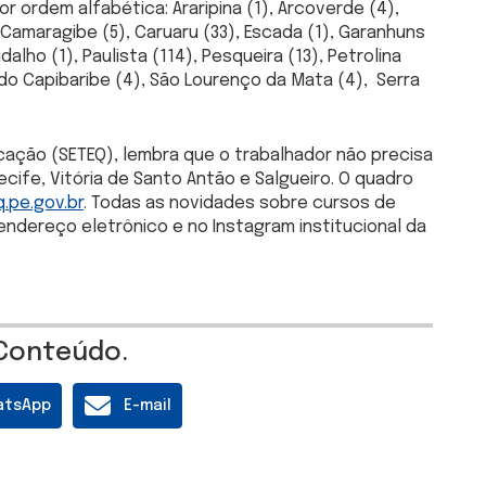
r ordem alfabética: Araripina (1), Arcoverde (4),
Camaragibe (5), Caruaru (33), Escada (1), Garanhuns
udalho (1), Paulista (114), Pesqueira (13), Petrolina
z do Capibaribe (4), São Lourenço da Mata (4), Serra
icação (SETEQ), lembra que o trabalhador não precisa
ife, Vitória de Santo Antão e Salgueiro. O quadro
.pe.gov.br
. Todas as novidades sobre cursos de
ereço eletrônico e no Instagram institucional da
Conteúdo.
atsApp
E-mail