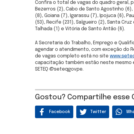
Confira o total de vagas do quadro geral, po
Bezerros (2), Cabo de Santo Agostinho (6), 
(8), Goiana (7), Igarassu (7), Ipojuca (6), Pa
(53), Recife (231), Salgueiro (2), Santa Cru
Talhada (1) e Vitória de Santo Antão (6).
A Secretaria do Trabalho, Emprego e Qualif
agendar o atendimento, com exceção do Rec
de vagas completo está no site
www.seteq
capacitação também estão neste mesmo end
SETEQ @seteqgovpe.
Gostou? Compartilhe esse 
Facebook
Twitter
Wh