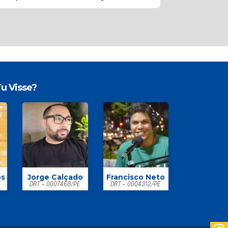
u Visse?
os
Jorge Calçado
Francisco Neto
E
DRT - 0007468/PE
DRT - 0004312/PE