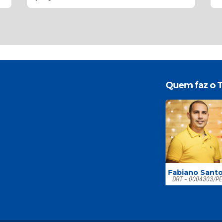
Quem faz o T
Fabiano Sant
DRT - 0004303/P