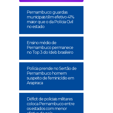
Pernambuco: guardas
municipais têm efetivo 41%
maior que o da Polícia Civil
no estado
Ensino médio de
Pernambuco permanece
no Top 3 do Ideb brasileiro
Polícia prende no Sertão de
Pernambuco homem
suspeito de feminicídio em
Arapiraca
Déficit de policiais militares
coloca Pernambuco entre
os estados com menor