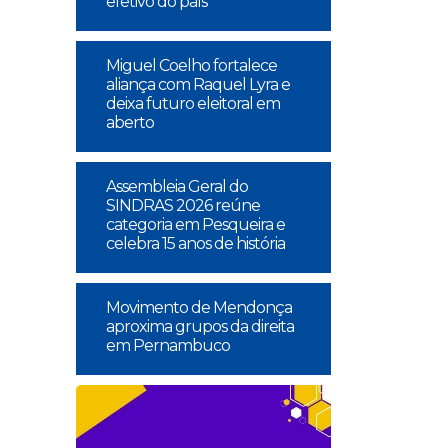
efetivo do país
Miguel Coelho fortalece
aliança com Raquel Lyra e
deixa futuro eleitoral em
aberto
Assembleia Geral do
SINDRAS 2026 reúne
categoria em Pesqueira e
celebra 15 anos de história
Movimento de Mendonça
aproxima grupos da direita
em Pernambuco