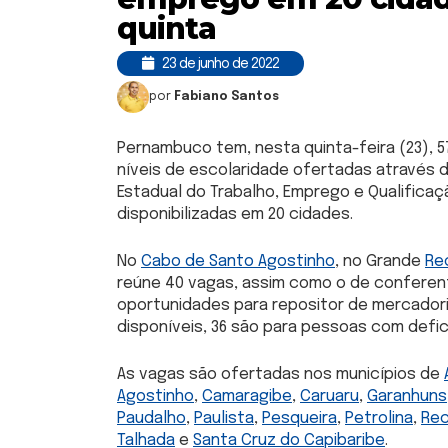
quinta
23 de junho de 2022
por
Fabiano Santos
Pernambuco tem, nesta quinta-feira (23),
5
níveis de escolaridade
ofertadas através d
Estadual do Trabalho, Emprego e Qualifica
disponibilizadas
em 20 cidades
.
No
Cabo de Santo Agostinho
, no Grande
Re
reúne 40 vagas, assim como o de conferente
oportunidades para repositor de mercado
disponíveis, 36 são para pessoas com defic
As vagas são ofertadas nos municípios de
Agostinho
,
Camaragibe
,
Caruaru
,
Garanhuns
Paudalho
,
Paulista
,
Pesqueira
,
Petrolina
,
Rec
Talhada
e
Santa Cruz do Capibaribe
.