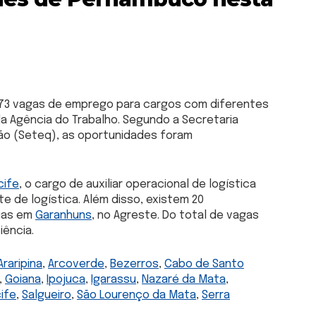
73 vagas de emprego para cargos com diferentes
a Agência do Trabalho. Segundo a Secretaria
ção (Seteq), as oportunidades foram
cife
, o cargo de auxiliar operacional de logística
 de logística. Além disso, existem 20
rias em
Garanhuns
, no Agreste. Do total de vagas
iência.
Araripina
,
Arcoverde
,
Bezerros
,
Cabo de Santo
,
Goiana
,
Ipojuca
,
Igarassu
,
Nazaré da Mata
,
ife
,
Salgueiro
,
São Lourenço da Mata
,
Serra