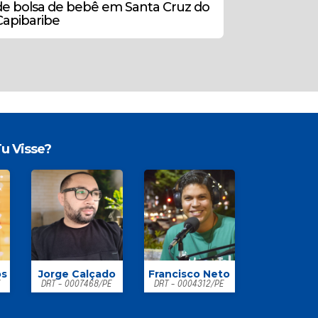
de bolsa de bebê em Santa Cruz do
Capibaribe
u Visse?
os
Jorge Calçado
Francisco Neto
E
DRT - 0007468/PE
DRT - 0004312/PE