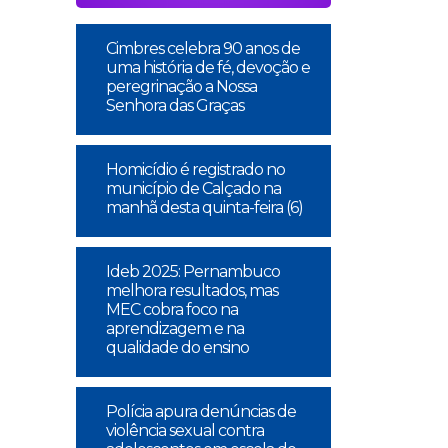
Cimbres celebra 90 anos de
uma história de fé, devoção e
peregrinação a Nossa
Senhora das Graças
Homicídio é registrado no
município de Calçado na
manhã desta quinta-feira (6)
Ideb 2025: Pernambuco
melhora resultados, mas
MEC cobra foco na
aprendizagem e na
qualidade do ensino
Polícia apura denúncias de
violência sexual contra