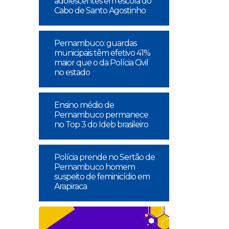
adolescentes em escola do
Cabo de Santo Agostinho
Pernambuco: guardas
municipais têm efetivo 41%
maior que o da Polícia Civil
no estado
Ensino médio de
Pernambuco permanece
no Top 3 do Ideb brasileiro
Polícia prende no Sertão de
Pernambuco homem
suspeito de feminicídio em
Arapiraca