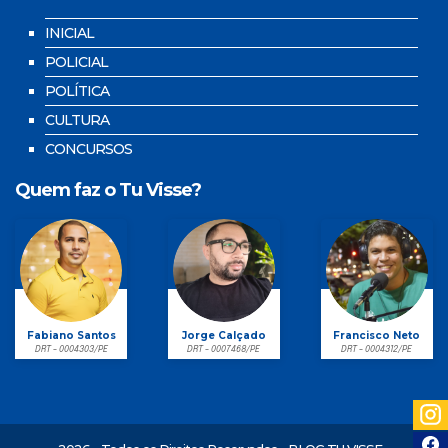
INICIAL
POLICIAL
POLÍTICA
CULTURA
CONCURSOS
Quem faz o Tu Visse?
Fabiano Santos
Jorge Calçado
Francisco Neto
DRT - 0004303/PE
DRT - 0007468/PE
DRT - 0004312/PE